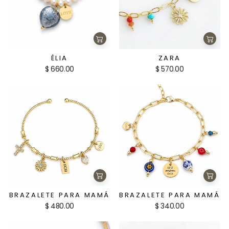
Agregar
Agre
al
al
carrito
carri
ÉLIA
ZARA
$ 660.00
$ 570.00
Agregar
Agre
al
al
carrito
carri
BRAZALETE PARA MAMÁ
BRAZALETE PARA MAMÁ
$ 480.00
$ 340.00