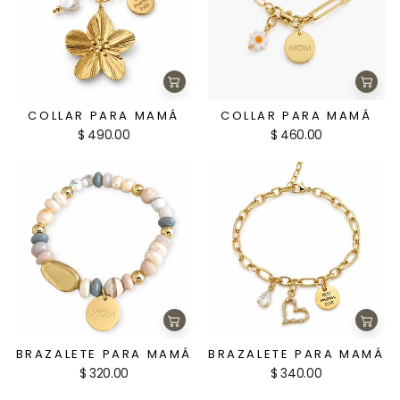
Agregar
Agre
al
al
carrito
carri
COLLAR PARA MAMÁ
COLLAR PARA MAMÁ
$ 490.00
$ 460.00
Agregar
Agre
al
al
carrito
carri
BRAZALETE PARA MAMÁ
BRAZALETE PARA MAMÁ
$ 320.00
$ 340.00