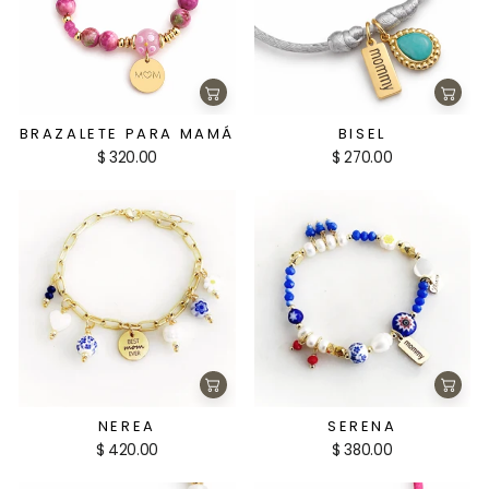
Agregar
Agre
al
al
carrito
carri
BRAZALETE PARA MAMÁ
BISEL
$ 320.00
$ 270.00
Agregar
Agre
al
al
carrito
carri
NEREA
SERENA
$ 420.00
$ 380.00