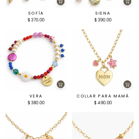
Agregar
Agre
al
al
carrito
carri
SOFÍA
SIENA
$ 370.00
$ 390.00
Agregar
Agre
al
al
carrito
carri
VERA
COLLAR PARA MAMÁ
$ 380.00
$ 490.00