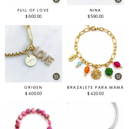
Agregar
Agre
al
al
carrito
carri
FULL OF LOVE
NINA
$ 600.00
$ 590.00
Agregar
Agre
al
al
carrito
carri
ORIGEN
BRAZALETE PARA MAMÁ
$ 400.00
$ 420.00