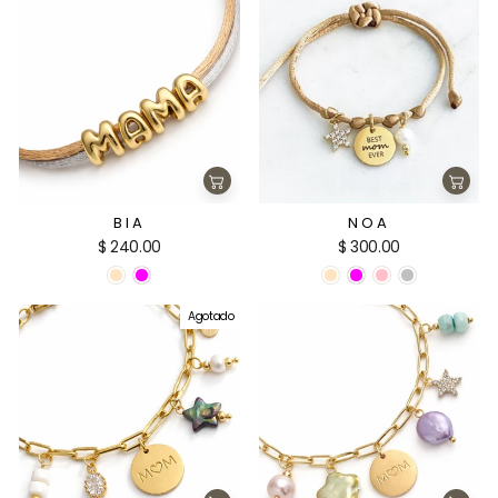
Agregar
Agre
al
al
carrito
carri
BIA
NOA
$ 240.00
$ 300.00
Agotado