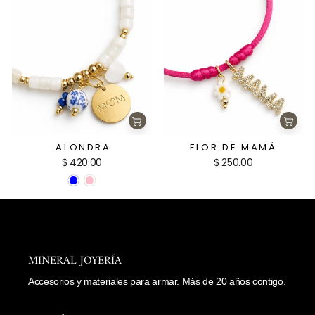
Agregar
Agre
al
al
carrito
carri
ALONDRA
FLOR DE MAMÁ
$ 420.00
$ 250.00
MINERAL JOYERÍA
Accesorios y materiales para armar. Más de 20 años contigo.