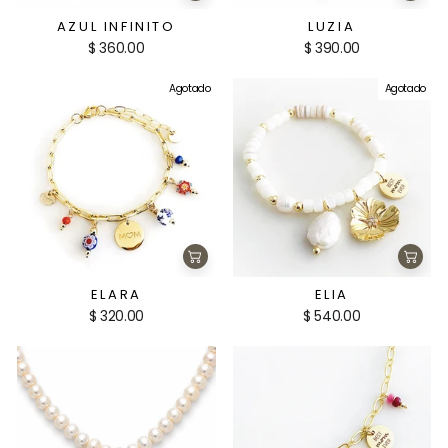
al
al
carrito
carri
AZUL INFINITO
LUZIA
$ 360.00
$ 390.00
Agotado
Agotado
Agregar
Agre
al
al
carrito
carri
ELARA
ELIA
$ 320.00
$ 540.00