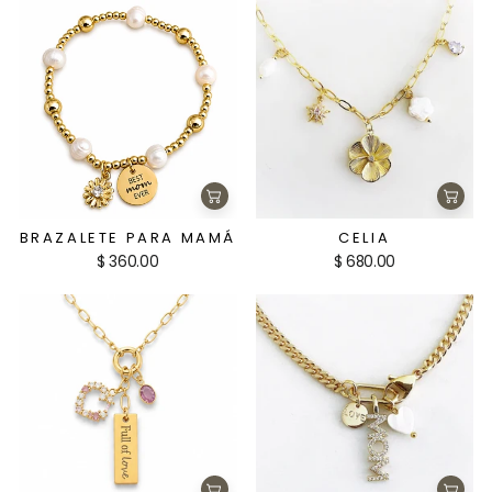
Agregar
Agre
al
al
carrito
carri
BRAZALETE PARA MAMÁ
CELIA
$ 360.00
$ 680.00