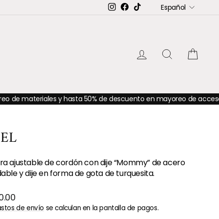
IDIOMA
Instagram
Facebook
TikTok
Español
INGRESAR
BUSCAR
CAR
riales y hasta 50% de descuento en mayoreo de accesorios
✨Hast
SEL
era ajustable de cordón con dije “Mommy” de acero
dable y dije en forma de gota de turquesita.
o
0.00
ual
stos de envío
se calculan en la pantalla de pagos.