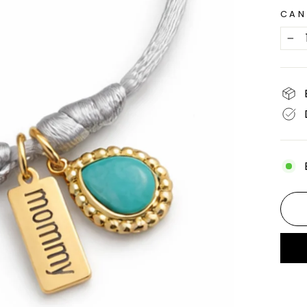
CAN
−