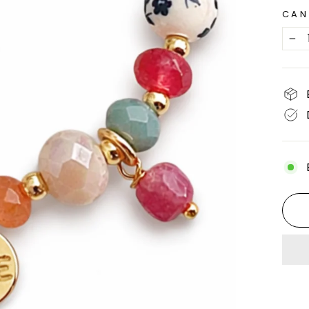
CAN
−