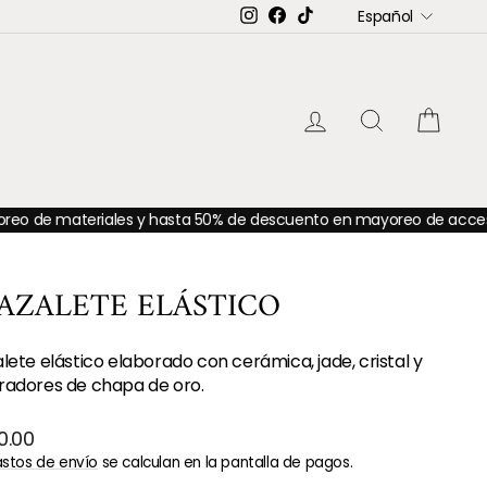
IDIOMA
Instagram
Facebook
TikTok
Español
INGRESAR
BUSCAR
CAR
eriales y hasta 50% de descuento en mayoreo de accesorios
✨Has
AZALETE ELÁSTICO
lete elástico elaborado con cerámica, jade, cristal y
radores de chapa de oro.
o
0.00
ual
stos de envío
se calculan en la pantalla de pagos.