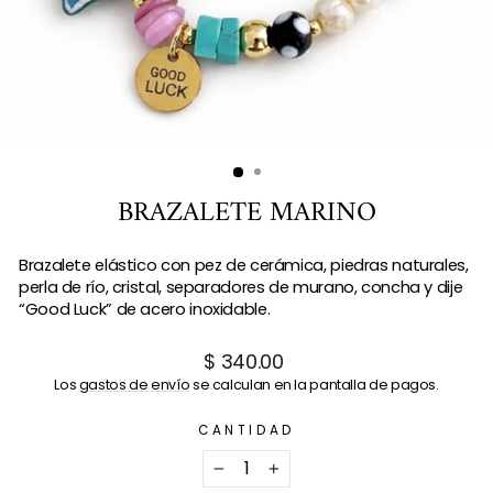
BRAZALETE MARINO
Brazalete elástico con pez de cerámica, piedras naturales,
perla de río, cristal, separadores de murano, concha y dije
“Good Luck” de acero inoxidable.
Precio
$ 340.00
habitual
Los
gastos de envío
se calculan en la pantalla de pagos.
CANTIDAD
−
+