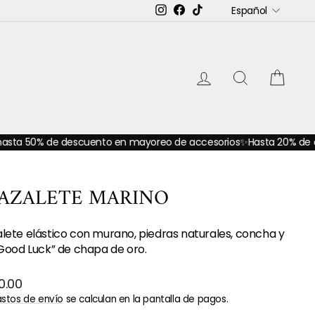
IDIOMA
Instagram
Facebook
TikTok
Español
INGRESAR
BUSCAR
CAR
de descuento en mayoreo de accesorios
✨Hasta 20% de descuento 
AZALETE MARINO
lete elástico con murano, piedras naturales, concha y
“Good Luck” de chapa de oro.
o
0.00
ual
stos de envío
se calculan en la pantalla de pagos.