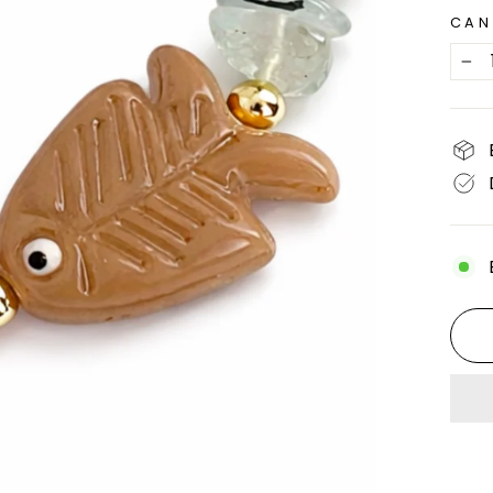
CAN
−