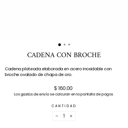
CADENA CON BROCHE
Cadena plateada elaborada en acero inoxidable con
broche ovalado de chapa de oro.
Precio
$ 160.00
habitual
Los
gastos de envío
se calculan en la pantalla de pagos.
CANTIDAD
−
+