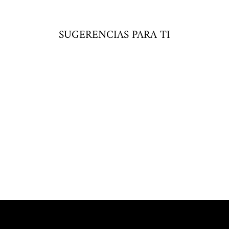
SUGERENCIAS PARA TI
Agotado
Agregar
al
carrito
CADENA CON
BROCHE
$ 160.00