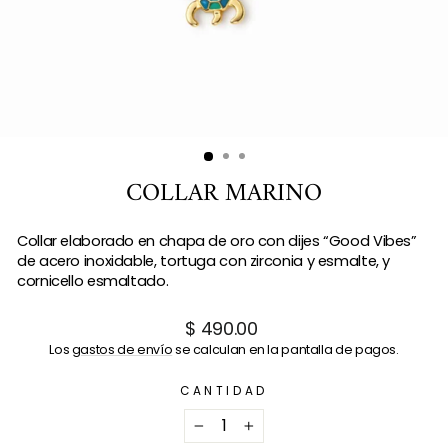
COLLAR MARINO
Collar elaborado en chapa de oro con dijes “Good Vibes”
de acero inoxidable, tortuga con zirconia y esmalte, y
cornicello esmaltado.
Precio
$ 490.00
habitual
Los
gastos de envío
se calculan en la pantalla de pagos.
CANTIDAD
−
+