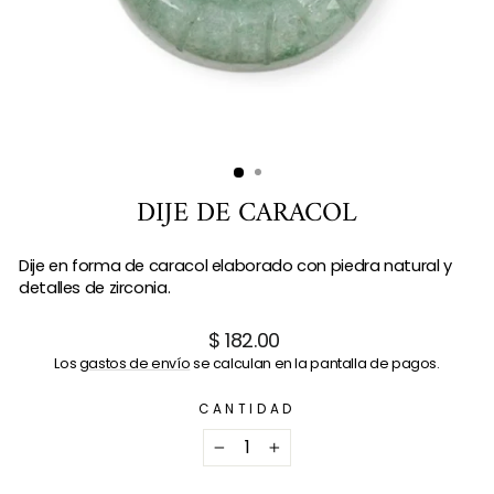
DIJE DE CARACOL
Dije en forma de caracol elaborado con piedra natural y
detalles de zirconia.
Precio
$ 182.00
habitual
Los
gastos de envío
se calculan en la pantalla de pagos.
CANTIDAD
−
+