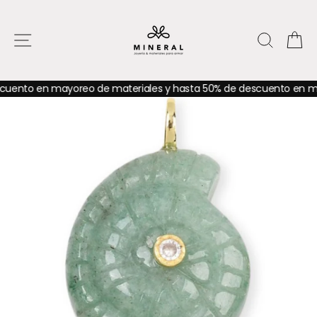
Ir
directamente
al
NAVEGACIÓN
BUSC
C
contenido
to en mayoreo de materiales y hasta 50% de descuento en mayor