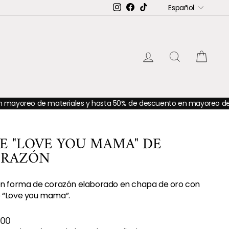
IDIOMA
Instagram
Facebook
TikTok
Español
INGRESAR
BUSCAR
CAR
de materiales y hasta 50% de descuento en mayoreo de accesori
JE "LOVE YOU MAMA" DE
RAZÓN
 en forma de corazón elaborado en chapa de oro con
o “Love you mama”.
o
.00