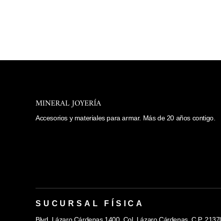
$ 36.00
MINERAL JOYERÍA
Accesorios y materiales para armar. Más de 20 años contigo.
SUCURSAL FÍSICA
Blvd. Lázaro Cárdenas 1400, Col. Lázaro Cárdenas, C.P. 21370, 