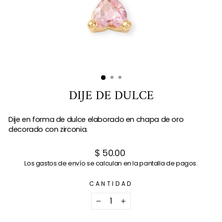
DIJE DE DULCE
Dije en forma de dulce elaborado en chapa de oro
decorado con zirconia.
Precio
$ 50.00
habitual
Los
gastos de envío
se calculan en la pantalla de pagos.
CANTIDAD
−
+