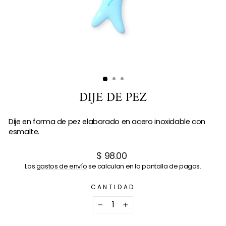
DIJE DE PEZ
Dije en forma de pez elaborado en acero inoxidable con
esmalte.
Precio
$ 98.00
habitual
Los
gastos de envío
se calculan en la pantalla de pagos.
CANTIDAD
−
+