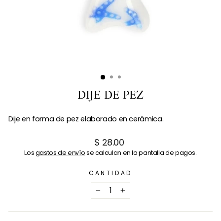
DIJE DE PEZ
Dije en forma de pez elaborado en cerámica.
Precio
$ 28.00
habitual
Los
gastos de envío
se calculan en la pantalla de pagos.
CANTIDAD
−
+