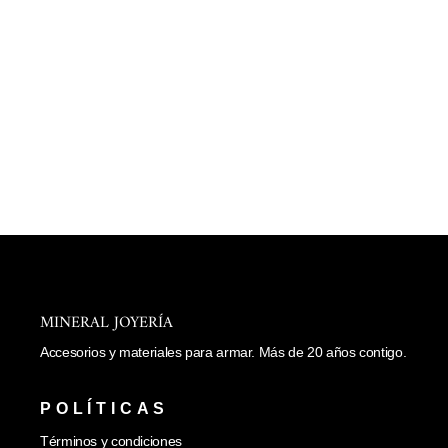
Agregar
al
carrito
DIJE DE PEZ
$ 46.00
MINERAL JOYERÍA
Accesorios y materiales para armar. Más de 20 años contigo.
POLÍTICAS
Términos y condiciones