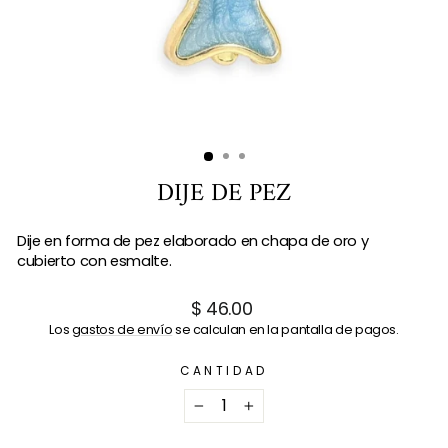
DIJE DE PEZ
Dije en forma de pez elaborado en chapa de oro y
cubierto con esmalte.
Precio
$ 46.00
habitual
Los
gastos de envío
se calculan en la pantalla de pagos.
CANTIDAD
−
+