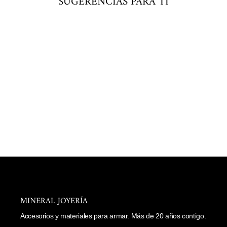
SUGERENCIAS PARA TI
Agregar
al
carrito
DIJE DE PEZ
$ 92.00
MINERAL JOYERÍA
Accesorios y materiales para armar. Más de 20 años contigo.