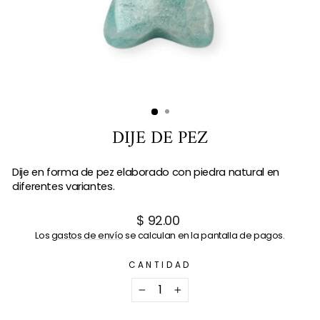
DIJE DE PEZ
Dije en forma de pez elaborado con piedra natural en
diferentes variantes.
Precio
$ 92.00
habitual
Los
gastos de envío
se calculan en la pantalla de pagos.
CANTIDAD
−
+