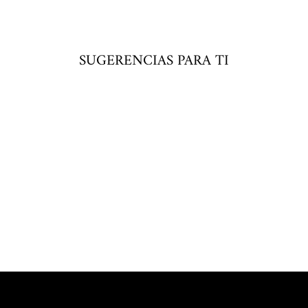
Facebook
SUGERENCIAS PARA TI
Agotado
Agregar
al
carrito
SOFÍA
$ 370.00