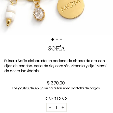
SOFÍA
Pulsera Sofía elaborada en cadena de chapa de oro con
dijes de concha, perla de río, corazón, zirconia y dije “Mom”
de acero inoxidable.
Precio
$ 370.00
habitual
Los
gastos de envío
se calculan en la pantalla de pagos.
CANTIDAD
−
+