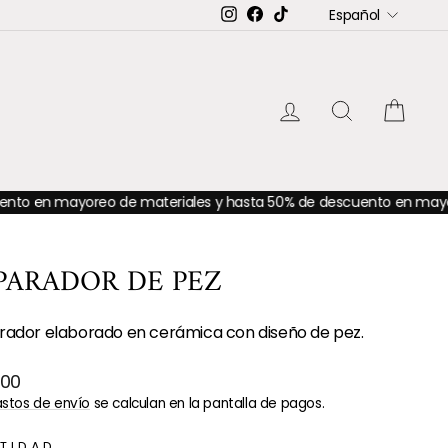
IDIOMA
Instagram
Facebook
TikTok
Español
INGRESAR
BUSCAR
CAR
yoreo de materiales y hasta 50% de descuento en mayoreo de ac
PARADOR DE PEZ
rador elaborado en cerámica con diseño de pez.
o
.00
ual
stos de envío
se calculan en la pantalla de pagos.
TIDAD